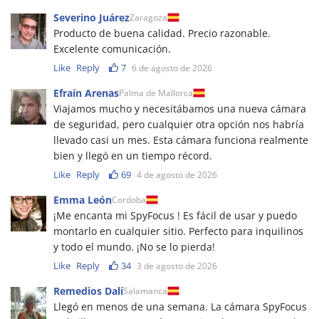
Severino Juárez
Zaragoza
Producto de buena calidad. Precio razonable.
Excelente comunicación.
Like
Reply
7
6 de agosto de 2026
Efraín Arenas
Palma de Mallorca
Viajamos mucho y necesitábamos una nueva cámara
de seguridad, pero cualquier otra opción nos habría
llevado casi un mes. Esta cámara funciona realmente
bien y llegó en un tiempo récord.
Like
Reply
69
4 de agosto de 2026
Emma León
Cordoba
¡Me encanta mi SpyFocus ! Es fácil de usar y puedo
montarlo en cualquier sitio. Perfecto para inquilinos
y todo el mundo. ¡No se lo pierda!
Like
Reply
34
3 de agosto de 2026
Remedios Dalí
Salamanca
Llegó en menos de una semana. La cámara SpyFocus