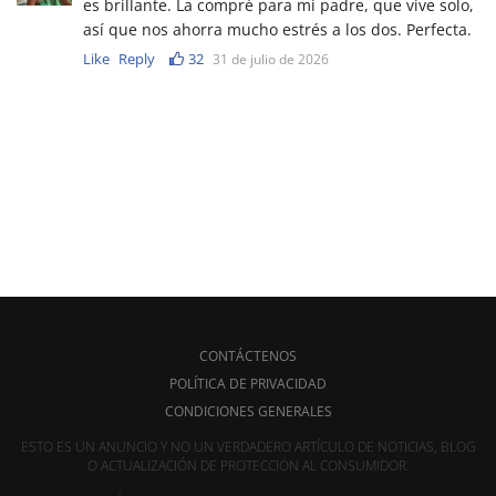
es brillante. La compré para mi padre, que vive solo,
así que nos ahorra mucho estrés a los dos. Perfecta.
Like
Reply
32
31 de julio de 2026
CONTÁCTENOS
POLÍTICA DE PRIVACIDAD
CONDICIONES GENERALES
ESTO ES UN ANUNCIO Y NO UN VERDADERO ARTÍCULO DE NOTICIAS, BLOG
O ACTUALIZACIÓN DE PROTECCIÓN AL CONSUMIDOR.