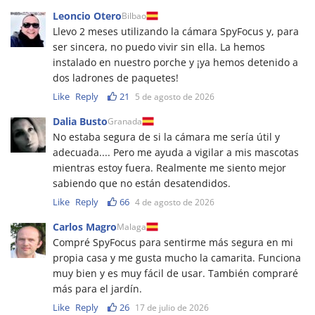
Leoncio Otero
Bilbao
Llevo 2 meses utilizando la cámara SpyFocus y, para
ser sincera, no puedo vivir sin ella. La hemos
instalado en nuestro porche y ¡ya hemos detenido a
dos ladrones de paquetes!
Like
Reply
21
5 de agosto de 2026
Dalia Busto
Granada
No estaba segura de si la cámara me sería útil y
adecuada.... Pero me ayuda a vigilar a mis mascotas
mientras estoy fuera. Realmente me siento mejor
sabiendo que no están desatendidos.
Like
Reply
66
4 de agosto de 2026
Carlos Magro
Malaga
Compré SpyFocus para sentirme más segura en mi
propia casa y me gusta mucho la camarita. Funciona
muy bien y es muy fácil de usar. También compraré
más para el jardín.
Like
Reply
26
17 de julio de 2026