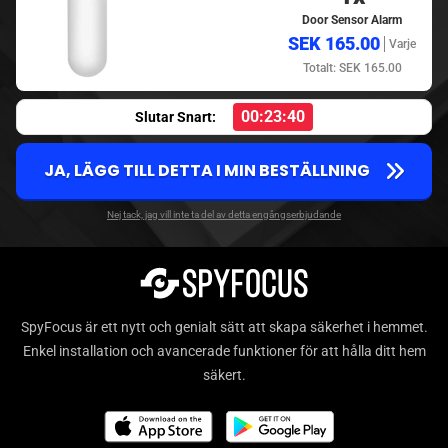
Door Sensor Alarm
SEK 165.00
Varje
Totalt: SEK 165.00
00:23:39
Slutar Snart:
JA, LÄGG TILL DETTA I MIN BESTÄLLNING
Nej tack, jag vill inte ta del av detta engångserbjudande
SpyFocus är ett nytt och genialt sätt att skapa säkerhet i hemmet.
Enkel installation och avancerade funktioner för att hålla ditt hem
säkert.