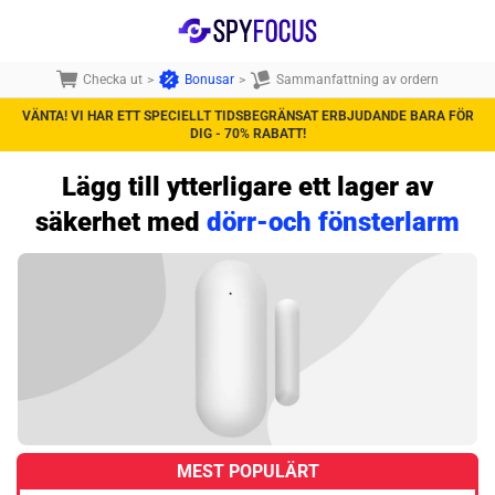
Checka ut
>
Bonusar
>
Sammanfattning av ordern
VÄNTA! VI HAR ETT SPECIELLT TIDSBEGRÄNSAT ERBJUDANDE BARA FÖR
DIG - 70% RABATT!
Lägg till ytterligare ett lager av
säkerhet med
dörr-och fönsterlarm
MEST POPULÄRT