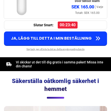
Door Sensor Alarm
SEK 165.00
Varje
Totalt: SEK 165.00
00:23:39
Slutar Snart:
JA, LÄGG TILL DETTA I MIN BESTÄLLNING
Nej tack, jag vill inte ta del av detta engångserbjudande
Vi skickar ut det till dig gratis i samma paket! Missa inte
din chans!
Säkerställa oåtkomlig säkerhet i
hemmet