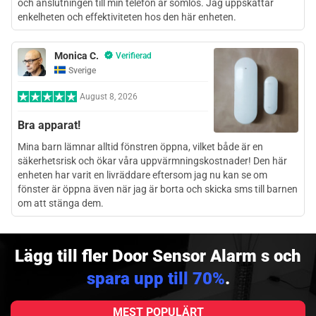
och anslutningen till min telefon är sömlös. Jag uppskattar
enkelheten och effektiviteten hos den här enheten.
Monica C.
Verifierad
Sverige
August 8, 2026
Bra apparat!
Mina barn lämnar alltid fönstren öppna, vilket både är en
säkerhetsrisk och ökar våra uppvärmningskostnader! Den här
enheten har varit en livräddare eftersom jag nu kan se om
fönster är öppna även när jag är borta och skicka sms till barnen
om att stänga dem.
Lägg till fler Door Sensor Alarm s och
spara upp till 70%
.
MEST POPULÄRT